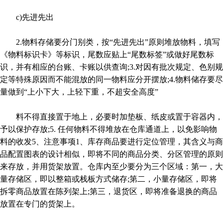
c)先进先出
2.物料存储要分门别类，按“先进先出”原则堆放物料，填写
《物料标识卡》等标识，尾数应贴上“尾数标签”或做好尾数标
识，并有相应的台账、卡账以供查询;3.对因有批次规定、色别规
定等特殊原因而不能混放的同一物料应分开摆放;4.物料储存要尽
量做到“上小下大，上轻下重，不超安全高度”
料不得直接置于地上，必要时加垫板、纸皮或置于容器内，
予以保护存放;5. 任何物料不得堆放在仓库通道上，以免影响物
料的收发5、注意事项1、库存商品要进行定位管理，其含义与商
品配置图表的设计相似，即将不同的商品分类、分区管理的原则
来存放，并用货架放置。仓库内至少要分为三个区域：第一，大
量存储区，即以整箱或栈板方式储存;第二，小量存储区，即将
拆零商品放置在陈列架上;第三，退货区，即将准备退换的商品
放置在专门的货架上。