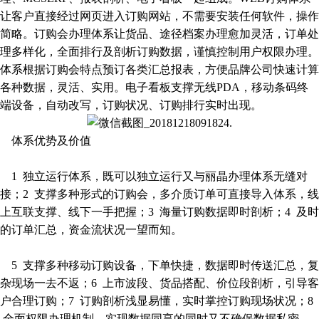
让客户直接经过网页进入订购网站，不需要安装任何软件，操作
简略。订购会办理体系让货品、途径档案办理愈加灵活，订单处
理多样化，全面排行及剖析订购数据，谨慎控制用户权限办理。
体系根据订购会特点预订各类汇总报表，方便品牌公司快速计算
各种数据，灵活、实用。电子看板支撑无线PDA，移动条码终
端设备，自动改写，订购状况、订购排行实时出现。
体系优势及价值
1 独立运行体系，既可以独立运行又与丽晶办理体系无缝对
接；2 支撑多种形式的订购会，多介质订单可直接导入体系，线
上互联支撑、线下一手把握；3 海量订购数据即时剖析；4 及时
的订单汇总，资金流状况一望而知。
5 支撑多种移动订购设备，下单快捷，数据即时传送汇总，复
杂现场一去不返；6 上市波段、货品搭配、价位段剖析，引导客
户合理订购；7 订购剖析浅显易懂，实时掌控订购现场状况；8
全面权限办理机制，实现数据同享的同时又不确保数据私密