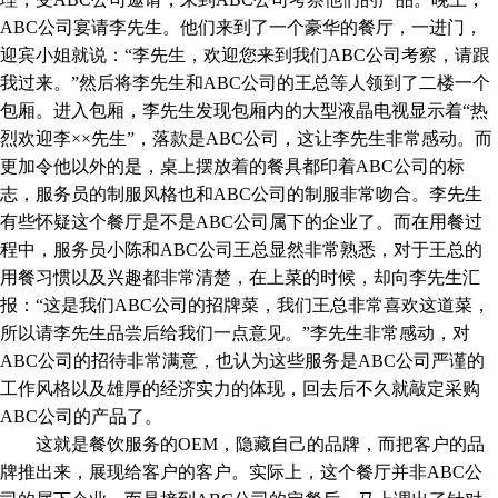
ABC公司宴请李先生。他们来到了一个豪华的餐厅，一进门，
迎宾小姐就说：“李先生，欢迎您来到我们ABC公司考察，请跟
我过来。”然后将李先生和ABC公司的王总等人领到了二楼一个
包厢。进入包厢，李先生发现包厢内的大型液晶电视显示着“热
烈欢迎李××先生”，落款是ABC公司，这让李先生非常感动。而
更加令他以外的是，桌上摆放着的餐具都印着ABC公司的标
志，服务员的制服风格也和ABC公司的制服非常吻合。李先生
有些怀疑这个餐厅是不是ABC公司属下的企业了。而在用餐过
程中，服务员小陈和ABC公司王总显然非常熟悉，对于王总的
用餐习惯以及兴趣都非常清楚，在上菜的时候，却向李先生汇
报：“这是我们ABC公司的招牌菜，我们王总非常喜欢这道菜，
所以请李先生品尝后给我们一点意见。”李先生非常感动，对
ABC公司的招待非常满意，也认为这些服务是ABC公司严谨的
工作风格以及雄厚的经济实力的体现，回去后不久就敲定采购
ABC公司的产品了。
这就是餐饮服务的OEM，隐藏自己的品牌，而把客户的品
牌推出来，展现给客户的客户。实际上，这个餐厅并非ABC公