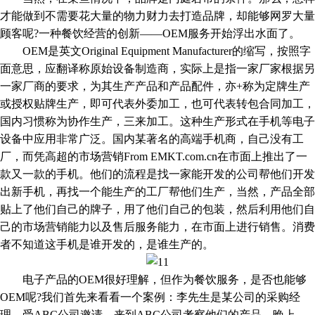
才能做到不需要花大量的物力财力去打造品牌，却能够网罗大量
顾客呢?一种餐饮经营的创新——OEM服务开始浮出水面了。
OEM是英文Original Equipment Manufacturer的缩写，按照字
面意思，应翻译称原始设备制造商，实际上是指一家厂家根据另
一家厂商的要求，为其生产产品和产品配件，亦+称为定牌生产
或授权贴牌生产，即可代表外委加工，也可代表转包合同加工，
国内习惯称为协作生产，三来加工。这种生产形式在手机等电子
设备中应用非常广泛。国内某著名的高端手机商，自己没有工
厂，而凭高超的市场营销From EMKT.com.cn在市面上推出了一
款又一款的手机。他们的流程是找一家能开发的公司帮他们开发
出新手机，再找一个能生产的工厂帮他们生产，当然，产品全部
贴上了他们自己的牌子，用了他们自己的包装，然后利用他们自
己的市场营销能力以及售后服务能力，在市面上进行销售。消费
者不知道这手机是谁开发的，是谁生产的。
电子产品的OEM很好理解，但作为餐饮服务，是否也能够
OEM呢?我们首先来看看一个案例：李先生是某公司的采购经
理，受ABC公司邀请，来到ABC公司考察他们的产品。晚上，