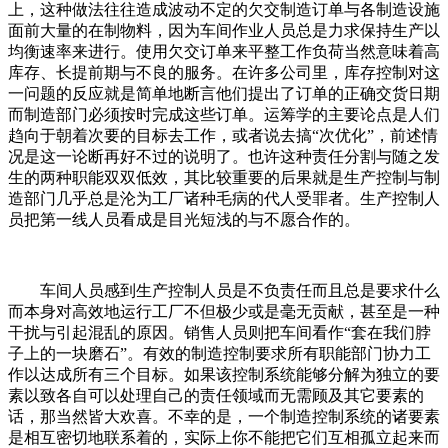
上，这种做法往往造成波动不定的欠交制造订单与各制造设施
面前大量的在制物料，因为车间作业人员总是力求保持生产以
均衡速率来进行。使用欠交订单来平整工作负荷当然意味着高
库存、长提前期与不良的服务。在许多公司里，库存控制对这
一问题的反应就是简单地断言他们提出了订单的正确交货日期
而制造部门必须按时完成这些订单。运筹学的主要论点是人们
趋向于朝着次要的目标去工作，或者说去搞“次优化”，前述情
况是这一论断再好不过的说明了。也许这种责任分割与随之发
生的两种职能双双低效，其比较重要的后果就是生产控制与制
造部门几乎总是沦为工厂诸种毛病的代人受罪者。生产控制人
员把第一线人员看成是目光短浅的与不愿合作的。
车间人员感到生产控制人员是不负责任而且总是要求什么
而本身对高效地运行工厂不但极少或是毫无贡献，甚至是一种
干扰与引起混乱的原因。销售人员则把车间看作“套在我们脖
子上的一块磨石”。有效的制造控制要求所有职能部门协力工
作以达成所有三个目标。如果该控制系统能够分解为独立的要
素以致各自可以处理自己的责任领域而无需顾及其它要素的
话，那当然皆大欢喜。不幸的是，一个制造控制系统的诸要素
是相互密切地联系着的，实际上你不能把它们互相孤立起来而