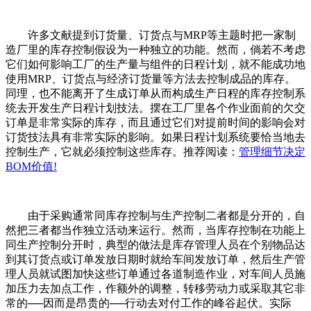
许多文献提到订货量、订货点与MRP等主题时把一家制
造厂里的库存控制假设为一种独立的功能。然而，倘若不考虑
它们如何影响工厂的生产量与组件的日程计划，就不能成功地
使用MRP、订货点与经济订货量等方法去控制成品的库存。
同理，也不能离开了生成订单从而构成生产日程的库存控制系
统去开发生产日程计划技法。摆在工厂里各个作业面前的欠交
订单是非常实际的库存，而且通过它们对提前时间的影响会对
订货技法具有非常实际的影响。如果日程计划系统要恰当地去
控制生产，它就必须控制这些库存。推荐阅读：
管理细节决定
BOM价值!
由于采购通常同库存控制与生产控制二者都是分开的，自
然把三者都当作独立活动来运行。然而，当库存控制在功能上
同生产控制分开时，典型的做法是库存管理人员在个别物品达
到其订货点或订单发放日期时就给车间发放订单，然后生产管
理人员就试图加快这些订单通过各道制造作业，对车间人员施
加压力去加点工作，作额外的调整，转移劳动力或采取其它非
常的──因而是昂贵的──行动去对付工作的峰谷起伏。实际