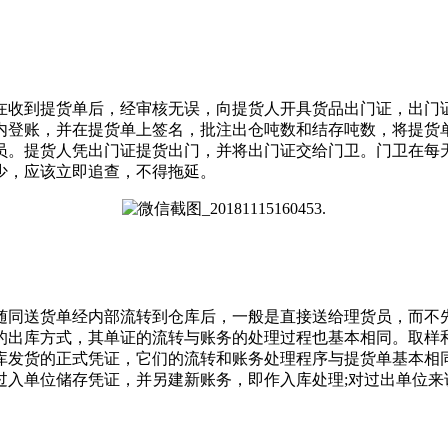
收到提货单后，经审核无误，向提货人开具货品出门证，出门证
内登账，并在提货单上签名，批注出仓吨数和结存吨数，将提货
员。提货人凭出门证提货出门，并将出门证交给门卫。门卫在每
少，应该立即追查，不得拖延。
同送货单经内部流转到仓库后，一般是直接送给理货员，而不先
的出库方式，其单证的流转与账务的处理过程也基本相同。取样
库发货的正式凭证，它们的流转和账务处理程序与提货单基本相
过入单位储存凭证，并另建新账务，即作入库处理;对过出单位来