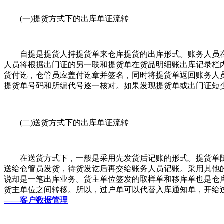
(一)提货方式下的出库单证流转
自提是提货人持提货单来仓库提货的出库形式。账务人员在
人员将根据出门证的另一联和提货单在货品明细账出库记录栏
货付讫，仓管员应盖付讫章并签名，同时将提货单返回账务人
提货单号码和所编代号逐一核对。如果发现提货单或出门证短
(二)送货方式下的出库单证流转
在送货方式下，一般是采用先发货后记账的形式。提货单随
送给仓管员发货，待货发讫后再交给账务人员记账。采用其他
说却是一笔出库业务。货主单位签发的取样单和移库单也是仓
货主单位之间转移。所以，过户单可以代替入库通知单，开给
——客户数据管理