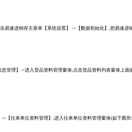
击易速进销存主菜单【系统设置】 ->【数据初始化】,把易速进
管理】->进入货品资料管理窗体,点击货品资料列表窗体上面的”
【往来单位资料管理】,进入往来单位资料管理窗体(如下图所示).