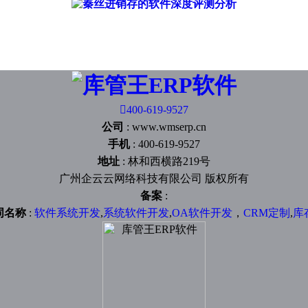

400-619-9527
公司
:
www.wmserp.cn
手机
:
400-619-9527
地址
:
林和西横路219号
广州企云云网络科技有限公司 版权所有
备案
:
词名称
:
软件系统开发
,
系统软件开发
,
OA软件开发
，
CRM定制
,
库