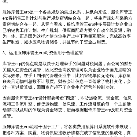
体。
服饰
库管王
是一个各类规划的集成化系，从纵向来说，服饰
库管王
erp
将销售工作计划与生产规划密切结合在一起，将生产规划与采购方
erp
案密切结合在一起。从竖向看来，服饰
库管王
使多层级计划企业自
erp
已的销售工作计划、生产规划、供应商配送方案全自动全线贯通，融
为一体。正是因为这样才使企业生产上中下游相互配合，完成高效率
生产制造，减少应急物资储备，并且节约了资金占用费。
、运用服饰
库管王
对资金用于合理监管
3
erp
库管王
的优点就是取决于处理棘手的问题财税问题，而公司的财务
erp
关键又在资金的监管，因此资金高效管理可以为企业给予画龙点睛的
实际效果。在手工制作的管理企业中，比如管物单位无论钱，库存量
账表只记物料总数不计额度。财务会计信息一直落后了物料变化，会
计一直过后算钱，因而资产起不了企业生产运营的控制功效。
因而服饰
库管王
设计都要考虑
“四流”，即货运物流、现金流、信息
erp
流和工作流引擎，使货运物流、信息流、工作流引擎的每一个主题活
动都可以及时的体现为资金转变，进而根据服饰
库管王
反映对资金
erp
监管。
服饰
库管王
流程干固于工厂，将各类费用预算用系统软件来展现，
erp
把各种方案、购置、物资供应接收步骤都完成了信息变的集成化，真