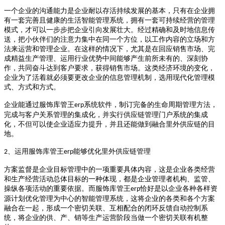
一个企业的沟通能力是企业耐以存活持续发展的基本，只有在企业拥
有一套完善且健康的生活智能管理系统，拥有一套可持续经营的管理
模式，才可以一步步把企业引向发展壮大。经过精确和及时地信息传
送，把小伙伴们的注意力集中在同一个方位，以工作内容的立场和方
法来运营和管理企业。在这样的情况下，尤其是在回应销售市场、完
成精益生产管理、运用行业优势中间能够产生前所未有的、深刻协
作，共同奋斗达到客户要求，获得销售市场。这类经济环境的变化，
企业为了活着就必须要更改企业的信息管理机制，选用现代化管理模
式、方式和方式。
企业能通过服饰
库管王
系统软件，制订完备的生命周期管理方法，
erp
完成与客户关系管理的集成化，并实行供应链管理门户系统的集成
化，不但可以使企业适应力提升，并且还能做到融合里外供应链的目
地。
、运用服饰
库管王
能够优化里外供应链管理
2
erp
方案监督是企业目标管理中的一项重要具体内容，这是企业各类经营
和生产经营活动总体目标的一种体现，都是企业管理者机构、监管、
操纵各项活动的重要依据。而服饰
库管王
恰好是以企业各种各样资
erp
源计划优化管理为中心的智能管理系统，这将企业的各类和各个方案
融合在一起，形成一个密切关联、互相配合的闭环反馈自动控制系
统，将企业的供、产、销等生产运营阶段当做一个密切关联有机整