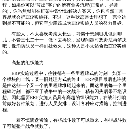
程，如果你可以“算出”客户的所有业务流程(正常的、异常
的)，你当然就能在框架中设计出解决方案来，你也当然非常
容易就会把ERP实施好。不过，这种状态是太理想了，完全达
到是不可能的，但它至少应该成为ERP实施人员的努力目标。
有些人，不太喜欢考虑太长远，习惯于想到哪儿做到哪
儿，不管三七二十一，做下去再说，发现问题时想办法再解决
吧，像消防队员一样到处救火，这种人是不太适合做ERP实施
的。
高超的组织能力
ERP实施过程中，往往都有一些里程碑式的时刻，如某一
个模块的上线，某一旧处理方式的终止，ERP项目最后也许就
是由这些一个又一个的里程碑堆砌起来的。而这里的每一个里
程碑时刻，都不亚于战争中的一次战斗，稍有闪失后果不堪设
想。因此需要ERP实施人员具有高超的组织能力，在战斗打响
前做好各种策划，进行人员安排，设计各种应对措施，控制进
程。
一着不慎满盘皆输，有些战斗败了可以重来，有些战斗败
了可能整个战争就败了。