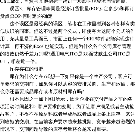
On Hand)，当然与其他指标一起进一步影响现金流周转周期。
误区3、库存管理等同是经济订货批量(EOQ- 定多少)和再订
货点(ROP-何时定)的确定
这个误区是最经典的误区，笔者在工作里碰到各种各样有类
似认识的同事。但这不过是两个公式，即使夸大这两个公式的作
用，充其量是工具而已，市面上任何一个ERP软件都能实现这种
计算，再不济的Excel也能实现，但是为什么各个公司库存管理
的绩效仍然千差万别呢?通用电气ITO是3.8而艾默生公司ITO是
6.1，相差近一倍。
库存存在的根源
库存为什么存在?试想一下如果你是一个生产公司，客户订
单要求的交期前，如果你可以从容的安排采购、生产和运输，那
么你还需要成品库存或者原材料库存吗?
根本原因之一如下图1所示，因为企业在交付产品之前的各
项活动时间总和> 客户要求的交期，为了让客户满足或者主动抢
占客户，不得不在原材料或者半成品或者成品上备上库存，来达
到较短的交期。在当前客户要求越来越挑剔、竞争越来越激烈的
情况下，交期问题导致的库存考量将会越来越重要。