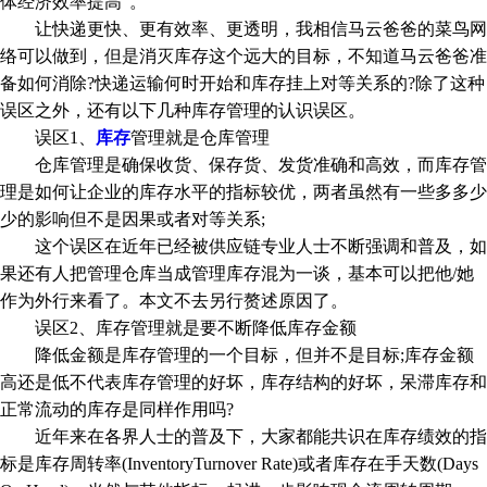
体经济效率提高”。
让快递更快、更有效率、更透明，我相信马云爸爸的菜鸟网
络可以做到，但是消灭库存这个远大的目标，不知道马云爸爸准
备如何消除?快递运输何时开始和库存挂上对等关系的?除了这种
误区之外，还有以下几种库存管理的认识误区。
误区1、
库存
管理就是仓库管理
仓库管理是确保收货、保存货、发货准确和高效，而库存管
理是如何让企业的库存水平的指标较优，两者虽然有一些多多少
少的影响但不是因果或者对等关系;
这个误区在近年已经被供应链专业人士不断强调和普及，如
果还有人把管理仓库当成管理库存混为一谈，基本可以把他/她
作为外行来看了。本文不去另行赘述原因了。
误区2、库存管理就是要不断降低库存金额
降低金额是库存管理的一个目标，但并不是目标;库存金额
高还是低不代表库存管理的好坏，库存结构的好坏，呆滞库存和
正常流动的库存是同样作用吗?
近年来在各界人士的普及下，大家都能共识在库存绩效的指
标是库存周转率(InventoryTurnover Rate)或者库存在手天数(Days