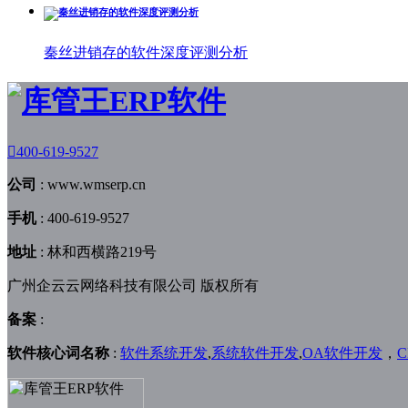
秦丝进销存的软件深度评测分析

400-619-9527
公司
:
www.wmserp.cn
手机
:
400-619-9527
地址
:
林和西横路219号
广州企云云网络科技有限公司 版权所有
备案
:
软件核心词名称
:
软件系统开发
,
系统软件开发
,
OA软件开发
，