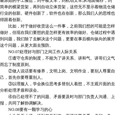
最原始的手工搬运，到平板叉车，到机动叉车;从地面储存，到
简单的横梁货架，再到自动立体货架，这些无不显示着物流仓储
行业的创新。硬件创新了，软件也在创新，那么我们人的思维也
得跟着创新。
比如，对于做好收货这么一件事，之前我们想的可能是怎样
做好，但现在我们要想的是怎样更有效率的做好。仓储过程中遇
到问题，我们除了去解决这个问题，更要在事后横向纵向的展开
这个问题，从更大面去预防。
NO.07处理好与部门之间工作人际关系
①遵守仓库的制度，不能为了讲关系、讲和气、讲哥们义气
而忘了制度原则。
②做人说话要有修养，文明上岗、文明作业，要别人尊重自
己，首先你要尊重别人。
③以理服人，学会换位思考多替别人着想，不主观片面的去
分析处理矛盾和误会。
④自己处理不了的问题、矛盾要及时与部门负责人沟通、上
报，共同了解协调解决。
NO.08要有一颗学习的心