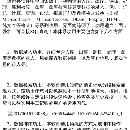
进销存软件中全面集成了库存物资的入库、出库、调拨、处
理、赢利核算、盘库、盘库盈亏核算等数据的录入、保护、汇
总、计算、查询、过滤、报表打印及数据格式转换（支撑
Microsoft Excel、Microsoft Access、Dbase、Foxpro、HTML、
纯文本等格式）等系列功用。界面简练明了，功用适当全面，
强壮，可直接SQL查询！本体系功用主要包含如下几个方面：
1、数据录入功用。详细包含入库、出库、调拨、处理、盘
库等数据的录入、原始库存数据创建，以及客户信息，雇员信
息的录入等。
2、数据检索功用。本软件选用独特的前史记载分段检索显
现方式。该功用使您可以象翻帐本一样便利地按天、按周、按
月、按年或许自定义区段快速检索，检查各类前史数据，非常
契合以往选用手工记账的用户的运用习气。
3、数据排序功用。本软件选用简练的方式完成排序操作，
您只需用鼠标点击相应的表头即可完成按该字段排序，再次点