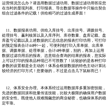
运营情况怎么办？请选用数据过滤功用。数据过滤功用答应您
在当时的显现列表、打印报表、导出数据等操作中只输出契合
组合过滤条件的记载！供给精巧的过滤生成界面！
11、数据报表功用。供给入库挂号、出库挂号、调拨挂号、
处理挂号、赢利核算以及入库序列、库存数量、盘库记载、盘
库盈亏记载以及上述数据的汇总信息的报表打印功用，可打印
的预定报表合计44种!一起，可便利地打印入库单据、出库单
据、调拨单据、处理单据，合计4种单据，别的，再加上运用
数据过滤功用后的报表、恣意组合查询的结果的报表，您实际
上可以打印的报表品种现已不可胜数了！比较妙的是各种打印
参数的设置都是全主动的！体系会根据数据的特色主动计算比
较经济的打印方式！您要做的，不过是点击几下鼠标而已！
12、体系安全办理。本体系经过运用数据库多重加密技能，
先进的数据回滚和批量传送技能，比较大极限的确保用户数据
的安全性。既使他人很难觊觎您的商业秘密，也确保体系的稳
定牢靠。