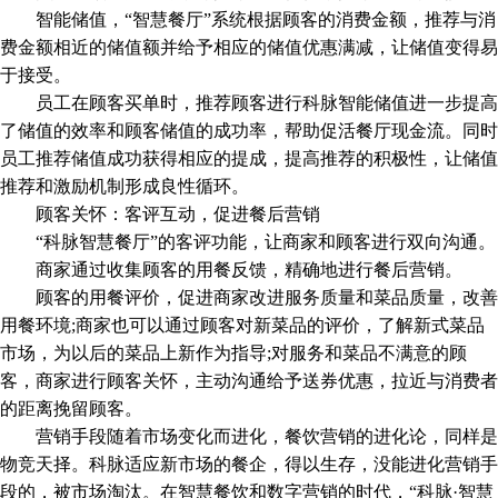
智能储值，“智慧餐厅”系统根据顾客的消费金额，推荐与消
费金额相近的储值额并给予相应的储值优惠满减，让储值变得易
于接受。
员工在顾客买单时，推荐顾客进行科脉智能储值进一步提高
了储值的效率和顾客储值的成功率，帮助促活餐厅现金流。同时
员工推荐储值成功获得相应的提成，提高推荐的积极性，让储值
推荐和激励机制形成良性循环。
顾客关怀：客评互动，促进餐后营销
“科脉智慧餐厅”的客评功能，让商家和顾客进行双向沟通。
商家通过收集顾客的用餐反馈，精确地进行餐后营销。
顾客的用餐评价，促进商家改进服务质量和菜品质量，改善
用餐环境;商家也可以通过顾客对新菜品的评价，了解新式菜品
市场，为以后的菜品上新作为指导;对服务和菜品不满意的顾
客，商家进行顾客关怀，主动沟通给予送券优惠，拉近与消费者
的距离挽留顾客。
营销手段随着市场变化而进化，餐饮营销的进化论，同样是
物竞天择。科脉适应新市场的餐企，得以生存，没能进化营销手
段的，被市场淘汰。在智慧餐饮和数字营销的时代，“科脉·智慧