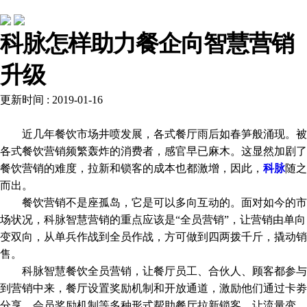
行业动态
科脉怎样助力餐企向智慧营销
升级
更新时间 : 2019-01-16
近几年餐饮市场井喷发展，各式餐厅雨后如春笋般涌现。被
各式餐饮营销频繁轰炸的消费者，感官早已麻木。这显然加剧了
餐饮营销的难度，拉新和锁客的成本也都激增，因此，
科脉
随之
而出。
餐饮营销不是座孤岛，它是可以多向互动的。面对如今的市
场状况，科脉智慧营销的重点应该是“全员营销”，让营销由单向
变双向，从单兵作战到全员作战，方可做到四两拨千斤，撬动销
售。
科脉智慧餐饮全员营销，让餐厅员工、合伙人、顾客都参与
到营销中来，餐厅设置奖励机制和开放通道，激励他们通过卡劵
分享、会员奖励机制等多种形式帮助餐厅拉新锁客，让流量变