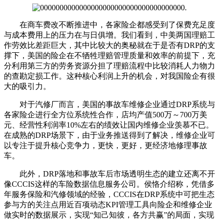
在商车费改不断推进中，各家险企都感受到了保费充足度
与成本费用上的压力在与日俱增。我们看到，中美两国理赔工
作劳效比差距巨大，其中比较大的奥秘就在于是否有DRP的支
撑下，美国的险企在不牺牲理赔管理质量和效率的前提下，充
分利用第三方的劳务资源分担了理赔流程中比较消耗人力物力
的查勘定损工作。这种核心利润上升的机会，对我国险企有很
大的吸引力。
对于汽修厂而言，美国的事故车维修企业通过DRP系统与
各家险企进行全方位系统性合作，店均产值500万～700万美
元、经营性利润率10%左右的绩效让国内维修企业羡慕不已。
在成熟的DRP场景下，由于业务推送得到了解决，维修企业可
以专注于提升核心竞争力，更快，更好，更经济地修理事故
车。
此外，DRP落地和事故车后市场透明生态的建立还离不开
像CCCIS这样的车险数据信息服务公司。侯恪介绍称，凭借多
年服务保险和汽修领域的经验，CCCIS在DRP系统中可把生态
参与方的关注点用近百项动态KPI管理工具向险企和维修企业
做实时的数据展示，实现“知己知彼，各方共赢”的局面，实现