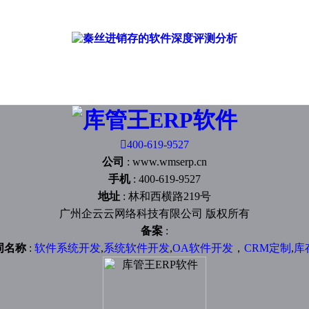

400-619-9527
公司
:
www.wmserp.cn
手机
:
400-619-9527
地址
:
林和西横路219号
广州企云云网络科技有限公司 版权所有
备案
:
词名称
:
软件系统开发
,
系统软件开发
,
OA软件开发
，
CRM定制
,
库