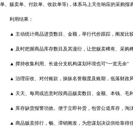
单、贩卖单、付款单、收款单等)，体系马上天生响应的采购报
利用结果：
▲ 主动统计商品进货数目、金额，举行代价跟踪，阐发比
▲ 及时把握商品库存数目及其漫衍，让您贩卖稀有、采购
▲ 撑持收集利用、长途分支机构谋划环境也可“一览无余”
▲ 治理应收、对付账款，操纵名誉额度及账期，低落财政
▲ 天天、每周或恣意时段商品贩卖数目、金额、本钱、毛利
▲ 库存缺货报警功效。便于立即补货，包管公道库存，淘
▲ 商品贩卖排行，畅、滞销阐发，为您谋划决议供给靠得