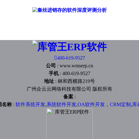

400-619-9527
公司
:
www.wmserp.cn
手机
:
400-619-9527
地址
:
林和西横路219号
广州企云云网络科技有限公司 版权所有
备案
:
词名称
:
软件系统开发
,
系统软件开发
,
OA软件开发
，
CRM定制
,
库