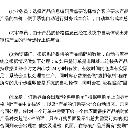
(1)业务员：选择产品信息编码后需要选择符合客户要求产品
产品的售价，便于系统自动进行财务成本合计，自动算出成本总
(2)审单员，由于产品的价格信息已经在系统中自动体现出
审核产品的型号选择正确与否。
(3)物资部门。根据系统提供的产品编码和数量，自动与库存
统会根据情况做如下处理：a. 如果是订单是非跳线非连接头产
持数据某些小时之内(比如24 小时)有效。有效时间内仓库有
足，系统会直接处理给生产。同时库存数据会做“虚拟领料”程序
所有的几个步骤即使是系统的自动操作，同时会在“流程追踪”里
(4)采购。订购界面会出现“物料申购单” 根据申购单上面标示
格”和“产品中文描述”，以及“产品的订购要求”会自动填充。
合同处理。(针对一个订单中需要下给一个供应商很多产品的时
产品种类超过3 种的话，只在订购界面显示出总共需要订购的项
合同列表会出现在“催交及送检” 页面。在每项产品后面有“交