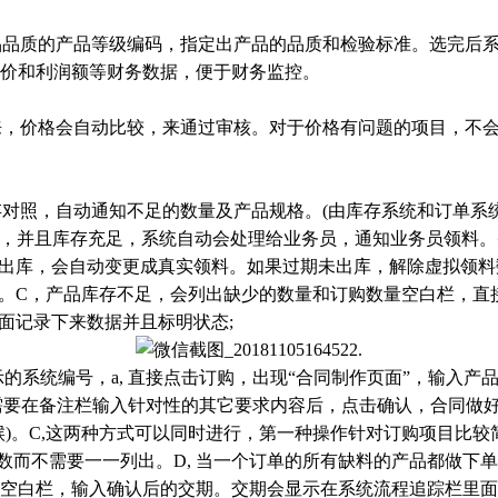
品质的产品等级编码，指定出产品的品质和检验标准。选完后系
价和利润额等财务数据，便于财务监控。
来，价格会自动比较，来通过审核。对于价格有问题的项目，不
对照，自动通知不足的数量及产品规格。(由库存系统和订单系
品，并且库存充足，系统自动会处理给业务员，通知业务员领料。
实际出库，会自动变更成真实领料。如果过期未出库，解除虚拟领
。C，产品库存不足，会列出缺少的数量和订购数量空白栏，直接
面记录下来数据并且标明状态;
的系统编号，a, 直接点击订购，出现“合同制作页面”，输入产
只需要在备注栏输入针对性的其它要求内容后，点击确认，合同做好
候)。C,这两种方式可以同时进行，第一种操作针对订购项目比
数而不需要一一列出。D, 当一个订单的所有缺料的产品都做下
期”空白栏，输入确认后的交期。交期会显示在系统流程追踪栏里