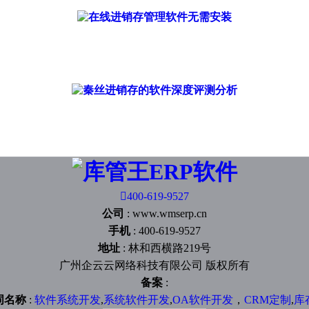

400-619-9527
公司
:
www.wmserp.cn
手机
:
400-619-9527
地址
:
林和西横路219号
广州企云云网络科技有限公司 版权所有
备案
:
词名称
:
软件系统开发
,
系统软件开发
,
OA软件开发
，
CRM定制
,
库